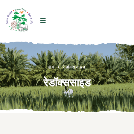
होम
/
रेडॉक्ससाइड
रेडॉक्ससाइड